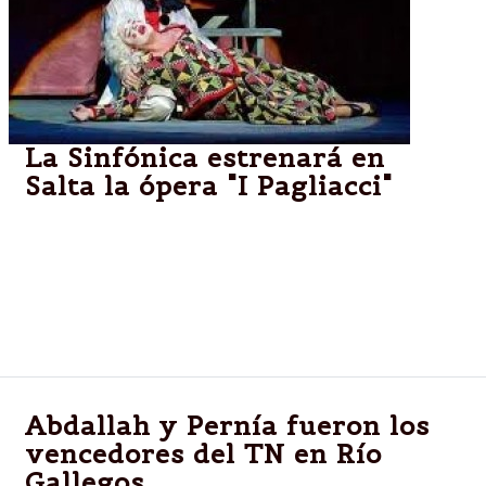
La Sinfónica estrenará en
Salta la ópera "I Pagliacci"
Por primera vez en Salta, la Orquesta Sinfónica
pondrá en escena la famosa ópera "I Pagliacci" de
Ruggiero Leoncavallo. Las funciones serán el 17 y 18
de octubre, a las 22, en el Teatro Provincial de Salta.
Abdallah y Pernía fueron los
vencedores del TN en Río
Gallegos