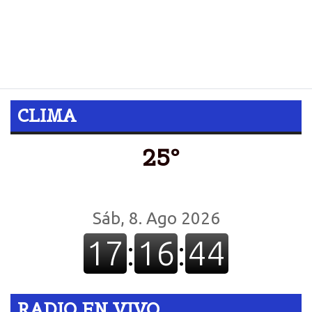
Horacio Guaraní volverá al escenario Martín Fierro.
Las mujeres participarán de la jineteada. Habrá una
noche dedicada al cuarteto.VER IMÁGENES
FESTIVAL 2014
CLIMA
25º
RADIO EN VIVO