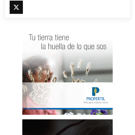
@fmfleming887
https://x.com/fmfleming887