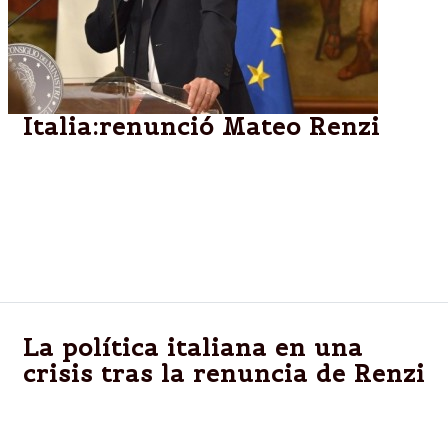
Italia:renunció Mateo Renzi
El primer ministro italiano le presentó la renuncia al
presidente Sergio Mattarella, tras la derrota en el
referendum de ayer. El jefe de Estado le pidió que
continuase en el cargo hasta la aprobación del
presupuesto prevista para esta semana.
La política italiana en una
crisis tras la renuncia de Renzi
Matteo Renzi, presentó este lunes su renuncia tras
su estrepitosa derrota en el referéndum de reforma