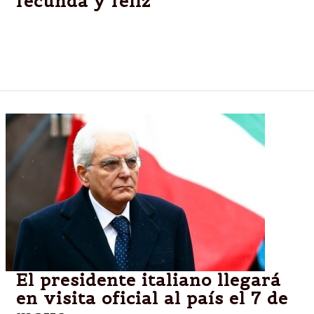
fecunda y feliz”
En su cumpleaños 80, Francisco celebró una misa
junto a 60 cardenales a quienes les pidió rezar para
que su vejez sea "tranquila y fecunda".
El presidente italiano llegará
en visita oficial al país el 7 de