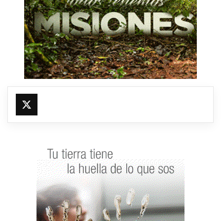
@fmfleming887
https://x.com/fmfleming887