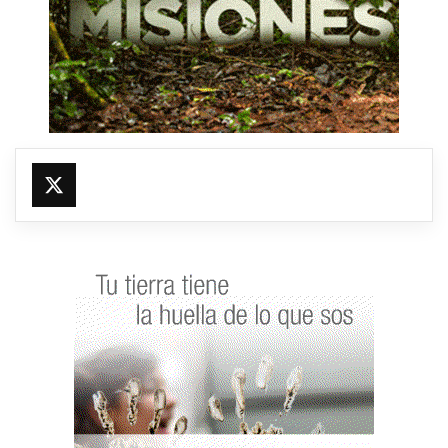
@fmfleming887
https://x.com/fmfleming887