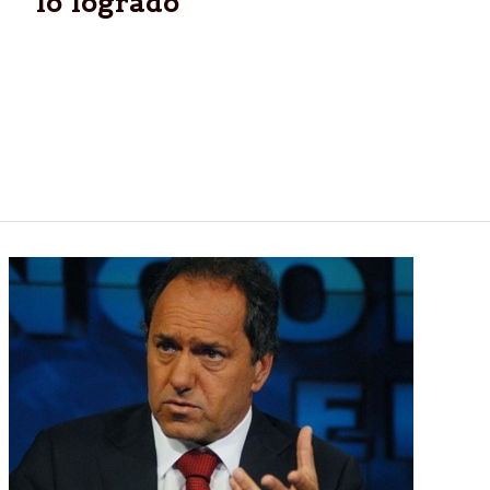
“lo logrado”
La presidenta, Cristina Fernández, volvió ayer a
recomendar a los argentinos “cuidar lo que hemos
logrado” y, a 48 horas del paro nacional convocado
por el sindicalismo opositor, resaltó que lo realizado
por su Gobierno “no se hacía desde hace muchas
décadas”.