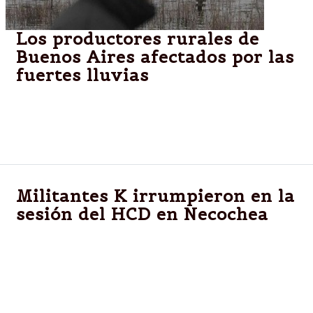
Los productores rurales de
Buenos Aires afectados por las
fuertes lluvias
Los productores rurales de la provincia, muy
afectados por las fuertes lluvias: "Los animales
están dentro del agua".
Militantes K irrumpieron en la
sesión del HCD en Necochea
NECOCHEA.-Después de que la Suprema Corte de
Justicia bonaerense confirmara la destitución de
Horacio Tellechea al frente del Municipio, la sesión
del Concejo Deliberante de Necochea se empapó de
tensión cuando un grupo de militantes del ex