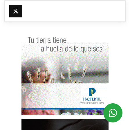
@fmfleming887
https://x.com/fmfleming887