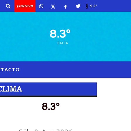
26 y son las 14:15 -
8.3º
EN VIVO
8.3º
SALTA
NTACTO
CLIMA
8.3º