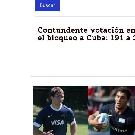
Contundente votación en
el bloqueo a Cuba: 191 a 
La isla volvió a anotarse un triunfo en la 
levantamiento del bloqueo que Estados U
Washington votó nuevamente en contra.