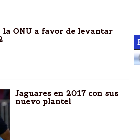
 la ONU a favor de levantar
2
ONU al lograr una nueva exhortación al
nidos mantiene desde hace más de medio siglo.
Jaguares en 2017 con sus
nuevo plantel
El plantel dirigido por Raúl Pérez tendrá seis
jugadores debutantes en la competencia; los
desafíos de una nueva temporada.