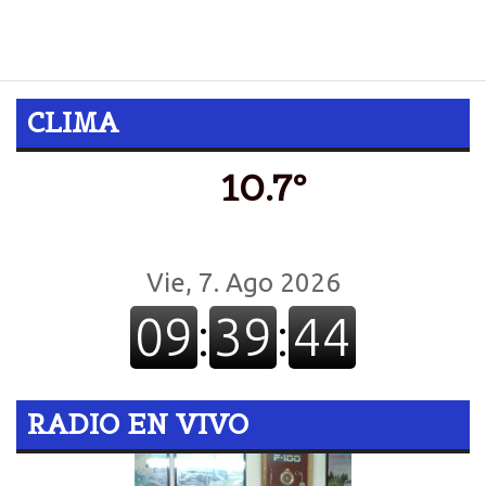
el marco de su preparación para los retos de este
año.
CLIMA
10.7º
RADIO EN VIVO