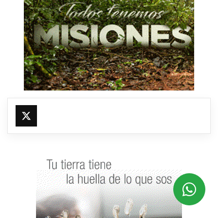
@fmfleming887
https://x.com/fmfleming887