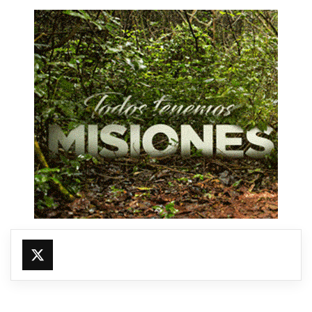
@fmfleming887
https://x.com/fmfleming887