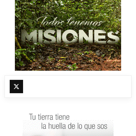
@fmfleming887
https://x.com/fmfleming887