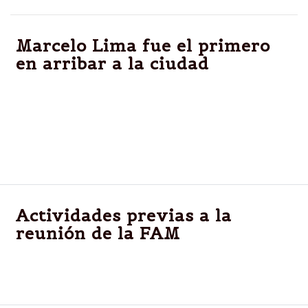
Marcelo Lima fue el primero
en arribar a la ciudad
El jefe comunal sanjuanino destacó, a su llegada a
nuestra ciudad, la participación del intendente Isa y
las propuestas que el mandatario comunal presentó
en reuniones anteriores.
Actividades previas a la
reunión de la FAM
Salta.-El titular de la SEDRONAR visitará tres centros
barriales de tratamiento de adicciones.