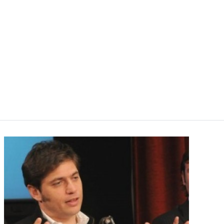
La presidenta Michelle Bachelet anunció ayer un
paquete de reformas que abarcarán distintos
ámbitos y que, de concretarse en su totalidad
durante este período de gobierno, cambiarían la
esencia de la conservadora sociedad chilena y
modificarían sustancialmente, después de casi un
cuarto de siglo de presidentes democráticos, el
modelo heredado de la dictadura comandada por el
general Augusto Pinochet (1973-1990).