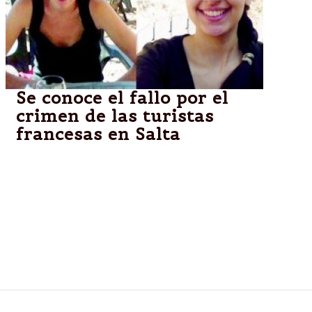
Se conoce el fallo por el
crimen de las turistas
francesas en Salta
Los imputados dijeron sus últimas palabras antes de
la sentencia. En tanto, Jean Michel Bouvier, el padre
de la turista francesa Cassandre Bouvier, asesinada
en 2011 en Salta, reiteró hoy que a su criterio la
instrucción de la causa "estuvo mal hecha" y que
ahora aguarda "en calma" el veredicto del tribunal
salteño.