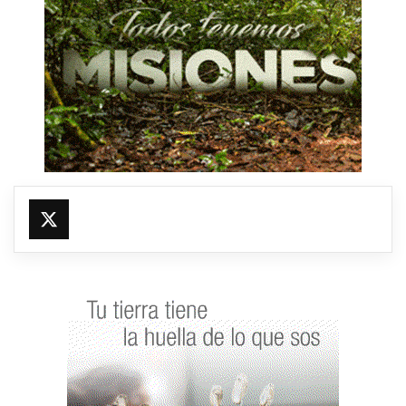
@fmfleming887
https://x.com/fmfleming887