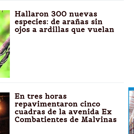
Hallaron 300 nuevas
especies: de arañas sin
ojos a ardillas que vuelan
Informe del Fondo Mundial para la
Naturaleza
Las descubrieron en la zona del Gran
Mekong, en el sudeste asiático. También hay
una rana gigante y un pez transparente.
En tres horas
repavimentaron cinco
cuadras de la avenida Ex
Combatientes de Malvinas
Esta es una de las obras que ejecuta la