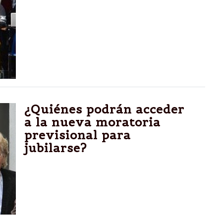
ROMA.-Asistió en el Olímpico de Roma a la
asamblea anual del grupo; es el primer
pontífice en hacerlo
¿Quiénes podrán acceder
a la nueva moratoria
previsional para
jubilarse?
Son más de 470 mil personas que estaban
excluidas del sistema porque no poseían la
totalidad de aportes.