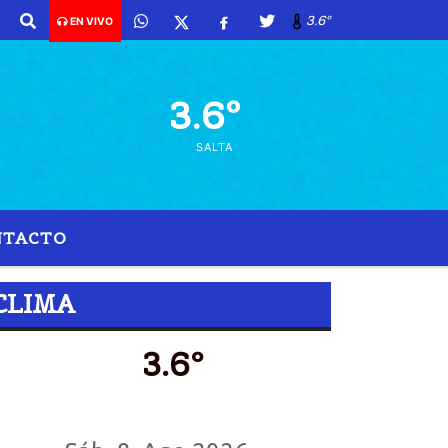
Agosto de 2026 y son las 06:28 -
3.6º
EN VIVO
3.6º
SALTA
NTACTO
CLIMA
3.6º