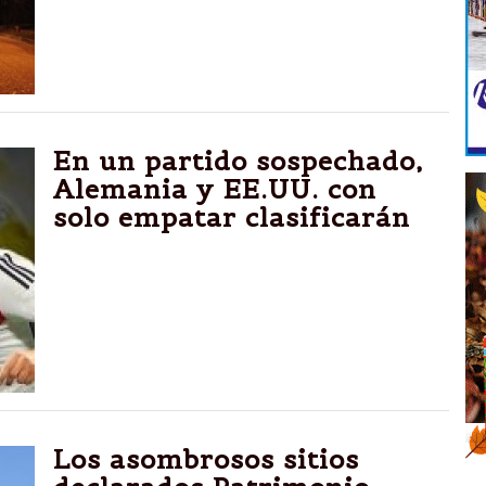
Municipalidad y el Gobierno de la Provincia,
mediante la Unidad Coordinadora de Obras
de Infraestructura (UCODI).
En un partido sospechado,
Alemania y EE.UU. con
solo empatar clasificarán
En ese caso, los alemanes quedarían
primeros mientras que los norteamericanos -
dirigidos por el alemán Klinsmann- irían
segundos. Desde las 13 por la TV Pública.
Los asombrosos sitios