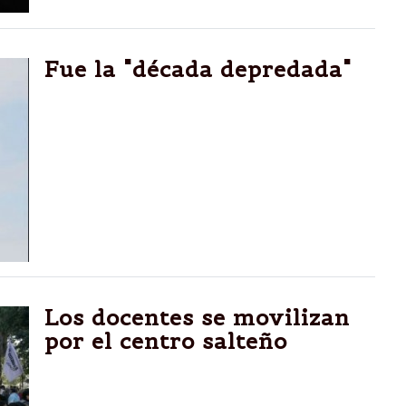
Fue la "década depredada"
"Fue la década depredada", aseguró el titular
e la SRA, Luis Miguel Etchevehere, respecto
de la gestión kircherista, en la inauguración
oficial de la 128º Exposición de Palermo.
Los docentes se movilizan
por el centro salteño
Los docentes unidos continúan sus reclamos
con la marcha por el centro de la ciudad.