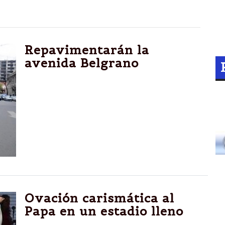
Repavimentarán la
avenida Belgrano
La avenida Belgrano será repavimentada en
el tramo que va desde Balcarce hasta
Vicente López. Esta mañana, el equipo de la
Secretaría de Obras Públicas de la
Municipalidad, puso en marcha las tareas
previas de acondicionamiento de la
superficie, en el tramo antes señalado.
Ovación carismática al
Papa en un estadio lleno