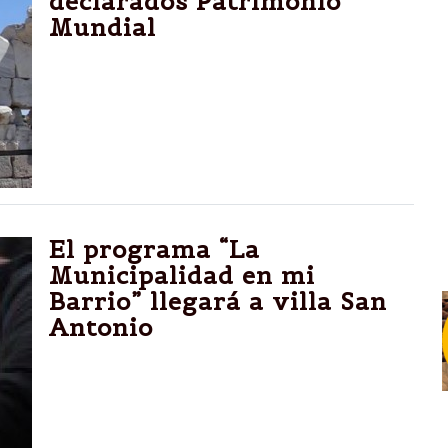
declarados Patrimonio
Mundial
Nuevos 26 lugares de todo el mundo fueron
clasificados. Entre ellos, Camino del Inca,
que atraviesa siete provincias argentinas.
El programa “La
Municipalidad en mi
Barrio” llegará a villa San
Antonio
“La Municipalidad en mi Barrio” comparte su
décima edición con los vecinos de villa San
Antonio en una jornada que se extiende
desde horas 9 hasta las 13 horas.