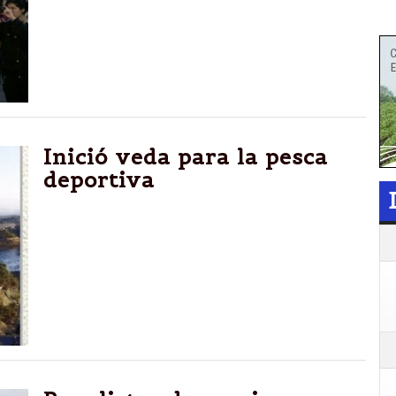
Inició veda para la pesca
deportiva
Inspectores de la Secretaría de Ambiente y
Policía Lacustre supervisaron el
cumplimiento de las normas en los diques
Las Lomitas, Campo Alegre y Cabra Corral.