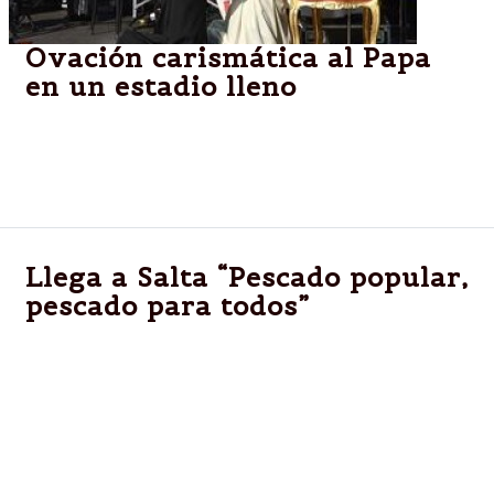
Ovación carismática al Papa
en un estadio lleno
ROMA.-Asistió en el Olímpico de Roma a la
asamblea anual del grupo; es el primer pontífice en
hacerlo
Llega a Salta “Pescado popular,
pescado para todos”
Mañana se instalará un camión de venta en el
estacionamiento de la Escuela de Artes y Oficios
(Independencia 910). Se podrán adquirir, productos
como merluza, calamar, rabas partiendo de $15 y
$25. También habrá bolsones de 5 kilos a $120.