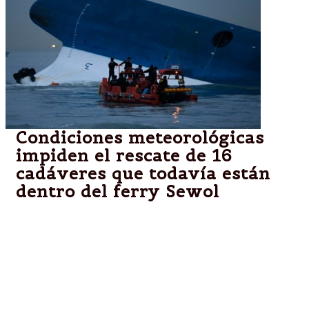
Condiciones meteorológicas
impiden el rescate de 16
cadáveres que todavía están
dentro del ferry Sewol
Seúl.-Los servicios de rescate surcoreanos
cumplieron hoy su sexto día consecutivo sin
conseguir recuperar ningún cuerpo de los 16 que
aún quedan en el interior del buque Sewol, cuyo
naufragio a mediados de abril se saldó con 304
muertos, la mayoría adolescentes.