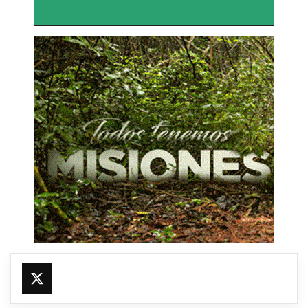
@fmfleming887
https://x.com/fmfleming887