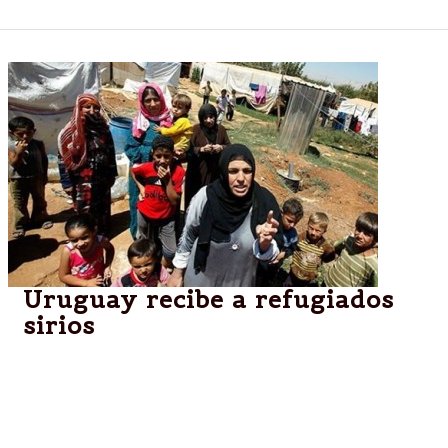
Uruguay recibe a refugiados
sirios
El gobierno de José Mujica anunció que serán en su
mayoría niños, algunos huérfanos. Además hubo
avances en las negociaciones con EEUU por los
presos de Guántanamo.