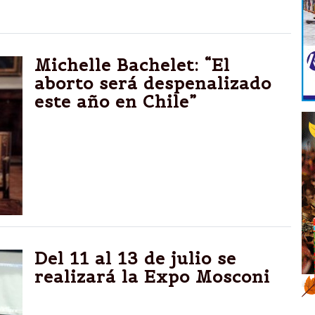
de levantarse a la mañana”.
Michelle Bachelet: “El
aborto será despenalizado
este año en Chile”
El Congreso chileno acaba de aprobar la
reforma tributaria, que financiará la nueva
ley educativa. La presidenta ve ya las
condiciones para atacar el gran mal del país:
la desigualdad
Del 11 al 13 de julio se
realizará la Expo Mosconi
La Expo Mosconi se presentó en un acto