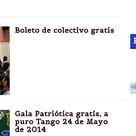
Boleto de colectivo gratis
Jubilados y estudiantes de todos los niveles
viajarán gratis
“Esta medida no hace otra cosa que
fortalecer las políticas de inclusión social”,
dijo Isa
Gala Patriótica gratis, a
puro Tango 24 de Mayo
de 2014