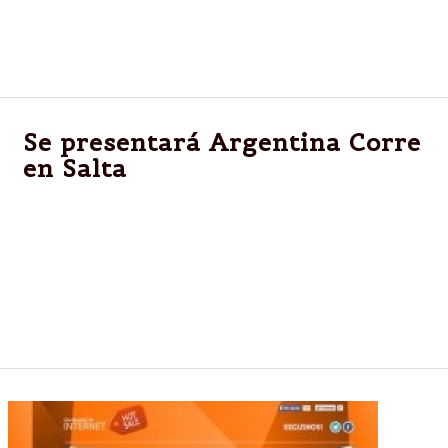
presidenciales del año que viene, asistieron a la gala
organizada por la Fundación Conciencia en el predio
ferial de Palermo.
Se presentará Argentina Corre
en Salta
Se presentará Argentina Corre que se realizará el
sábado 17 de mayo en el Centro de Convenciones
Salta. Será a partir de las 10 en Buenos Aires 93. El
evento es organizado por C5N y cuenta con el
apoyo del Ministerio de Cultura y Turismo de la
Provincia.