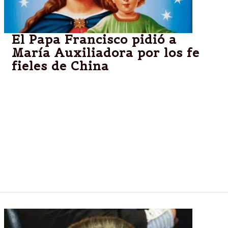
El Papa Francisco pidió a
María Auxiliadora por los fe
fieles de China
Al término de su catequesis de este miércoles, el
Papa Francisco recordó la devoción de los católicos
chinos a María Auxiliadora, cuya fiesta celebrarán
este 24 de mayo en el santuario de She Shan en
Shanghái (China), por lo que invitó a los fieles a
rezar para que la Madre de Dios ayude a la Iglesia
en este país a seguir creciendo en la fe y en el amor
hacia sus conciudadanos.