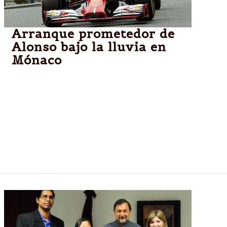
Arranque prometedor de
Alonso bajo la lluvia en
Mónaco
Fórmula 1,Mónaco.-El español Fernando Alonso
(Ferrari) fue el piloto más rápido en la segunda
sesión de entrenamientos del Gran Premio de
Mónaco, por delante del británico Lewis Hamilton
(Mercedes), que fue segundo, en una sesión
marcada por la lluvia, que limitó mucho el tiempo de
rodaje.