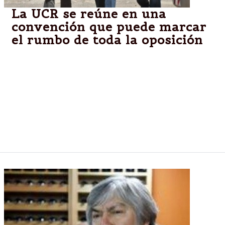
La UCR se reúne en una
convención que puede marcar
el rumbo de toda la oposición
El radicalismo resolverá este sábado en su
Convención Nacional el marco de alianzas
electorales para enfrentar al kirchnerismo en los
comicios de octubre y definirá además al
precandidato presidencial de la fuerza entre el
titular partidario, Ernesto Sanz, y el diputado Julio
Cobos.