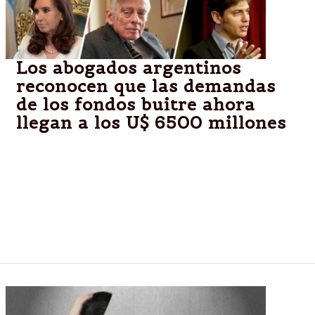
Los abogados argentinos
reconocen que las demandas
de los fondos buitre ahora
llegan a los U$ 6500 millones
Del fallo original de Thomas Griesa por 1300
millones se pasó a esa suma por la resolución del
"mismo tratamiento" (me too, en inglés) que le dio la
chance de sumarse a otros acreedores; las
evaluaciones macroeconómicas se ven más
perjudicadas aún.