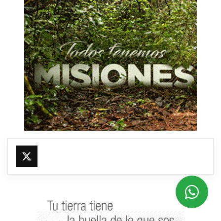
@fmfleming887
https://x.com/fmfleming887