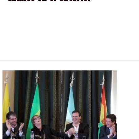
El próximo 17 de mayo el púgil salteño Javier
Alberto “La Cobra” Mamani tendrá una nueva
oportunidad en tierras extranjeras cuando enfrente
al veterano alemán Bernard Donfack en
Saarbrücken, Alemania, por el cinto WBFed de los
supermedianos.