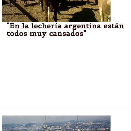
"En la lechería argentina están
todos muy cansados"
La falta de precio, las trabas a la exportación, las
demoras en los trámites, la presión de los precios
cuidados, todo se combina en un escenario de
pesadillas constantes, que revelan la verdad de una
década de oportunidades que se dejó pasar en la
ensoñación de un relato ficticio. Una cadena
productiva agobiada ya no tiene espacio para
respirar profundo.