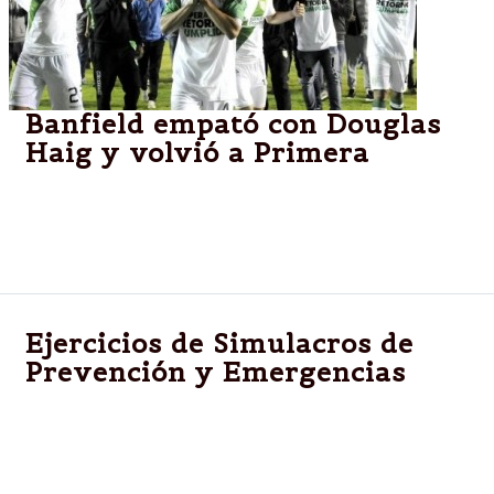
Banfield empató con Douglas
Haig y volvió a Primera
El "Taladro" igualó 1 a 1 con el equipo de Pergamino
y volvió a la máxima categoría después de dos
años.
Ejercicios de Simulacros de
Prevención y Emergencias
Salta.-La Subsecretaría de Prevención y
Emergencias,realiza reuniones informativa
simulacros de evacuación con los representantes
técnicos de higiene y seguridad de grandes