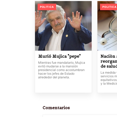
POLITICA
POLITICA
Murió Mujica "pepe"
Naciòn 
reorgan
Mientras fue mandatario, Mujica
de salu
evitó mudarse a la mansión
presidencial como acostumbran
La medida 
hacer los jefes de Estado
servicios m
alrededor del planeta.
equitativos
y la Medic
Comentarios