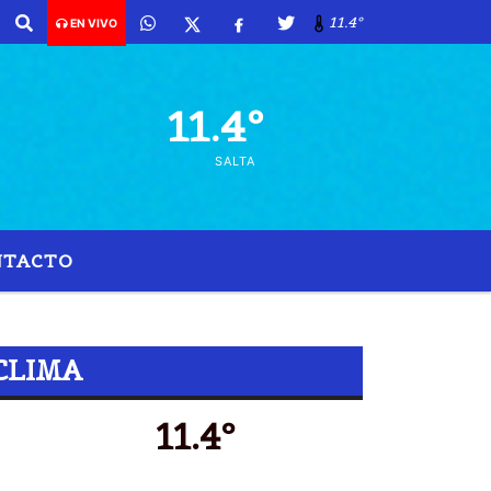
11.4º
EN VIVO
11.4º
SALTA
NTACTO
ONES DE DÃ³LARES
CLIMA
11.4º