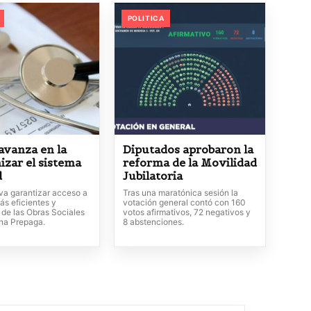
POLITICA
avanza en la
Diputados aprobaron la
izar el sistema
reforma de la Movilidad
d
Jubilatoria
va garantizar acceso a
Tras una maratónica sesión la
ás eficientes y
votación general contó con 160
 de las Obras Sociales
votos afirmativos, 72 negativos y
ina Prepaga.
8 abstenciones.