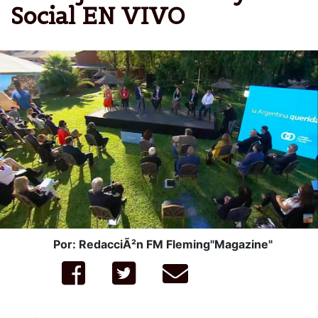
Social EN VIVO
Por: RedacciÃ²n FM Fleming"Magazine"