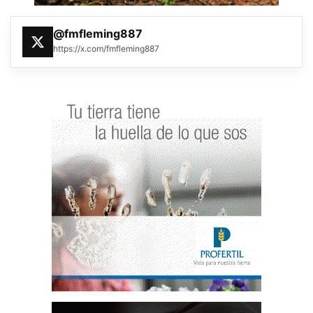
@fmfleming887
https://x.com/fmfleming887