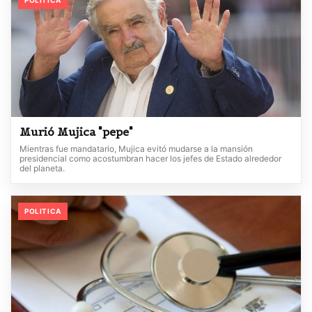
POLITICA
Murió Mujica "pepe"
Mientras fue mandatario, Mujica evitó mudarse a la mansión
presidencial como acostumbran hacer los jefes de Estado alrededor
del planeta.
POLITICA