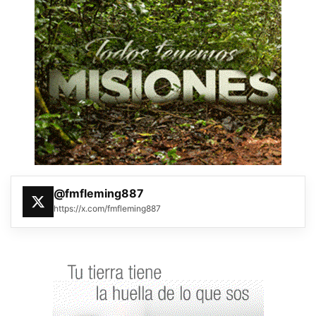
@fmfleming887
https://x.com/fmfleming887