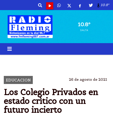
10.8º
10.8º
SALTA
COLEGIO
PRIVADOS
CRISIS
MOROSIDAD
26 de agosto de 2021
EDUCACION
Los Colegio Privados en
estado crìtico con un
futuro incierto