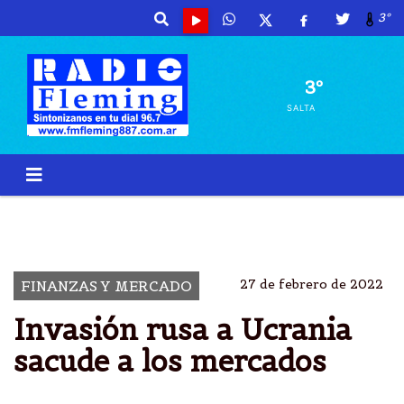
3º
3º
SALTA
PETRÃ³LEO
SUBIDO PRECIO
GUERRA
Ã­NDICES BURSÃ¡TILES CERRARON EN ROJO
27 de febrero de 2022
FINANZAS Y MERCADO
Invasión rusa a Ucrania
sacude a los mercados