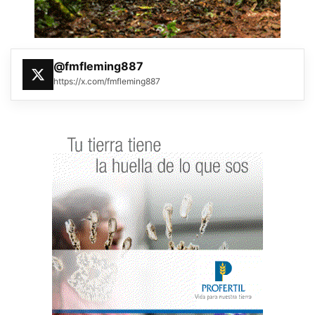
@fmfleming887
https://x.com/fmfleming887