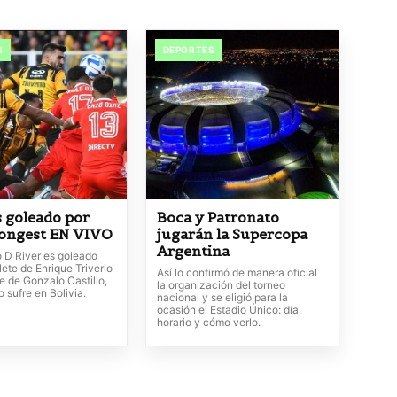
S
DEPORTES
s goleado por
Boca y Patronato
rongest EN VIVO
jugarán la Supercopa
Argentina
o D River es goleado
ete de Enrique Triverio
Así lo confirmó de manera oficial
te de Gonzalo Castillo,
la organización del torneo
o sufre en Bolivia.
nacional y se eligió para la
ocasión el Estadio Único: día,
horario y cómo verlo.