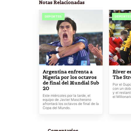
Notas Relacionadas
DEPORTES
DEPORTE
Argentina enfrenta a
River e
Nigeria por los octavos
The St
de final del Mundial Sub
Por el Gup
20
con un dobl
y el restan
Este miércoles por la tarde, el
el Millonari
equipo de Javier Mascherano
afrontará los octavos de final de la
Copa del Mundo.
Comentarios