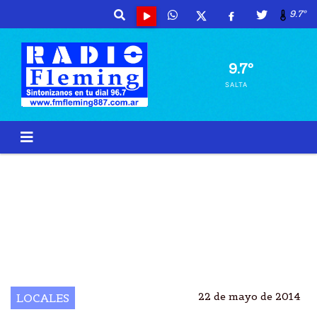
9.7º
9.7º
SALTA
GENERAL GÃ¼EMES FIRMÃ³ CONVENIO PARA
VIVIENDAS
IPV CON INTENDENTE DE GÃ¼EMES FIRMAN
CONVENIO PARA LA CONSTRUCCIÃ³N DE VIVIENDAS
DANIEL SEGURA FIRMÃ³ CONVENIO CON EL IPV PARA
LA CONSTRUCCIÃ³N DE VIVIENDAS
22 de mayo de 2014
LOCALES