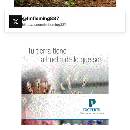
@fmfleming887
https://x.com/fmfleming887