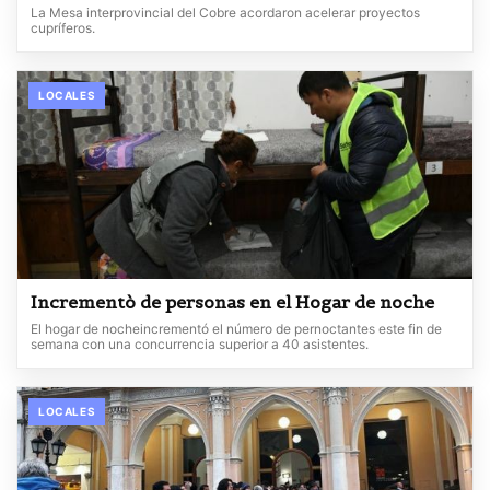
La Mesa interprovincial del Cobre acordaron acelerar proyectos
cupríferos.
LOCALES
Incrementò de personas en el Hogar de noche
El hogar de nocheincrementó el número de pernoctantes este fin de
semana con una concurrencia superior a 40 asistentes.
LOCALES