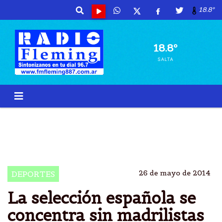
18.8º
18.8º
SALTA
SELECCIÃ³N ESPAÃ±OLA
MUNDIAL DE BRASIL
LIGA ESPAÃ±OLA SE CONCENTRA PARA EL MUNDIAL
DE FÃºTBOL
26 de mayo de 2014
DEPORTES
La selección española se
concentra sin madrilistas