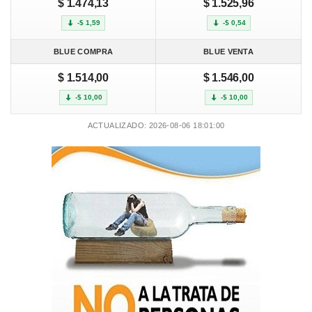
$ 1.474,13
$ 1.525,96
-$ 1,59
-$ 0,54
BLUE COMPRA
BLUE VENTA
$ 1.514,00
$ 1.546,00
-$ 10,00
-$ 10,00
ACTUALIZADO: 2026-08-06 18:01:00