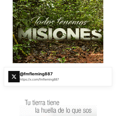
@fmfleming887
https://x.com/fmfleming887