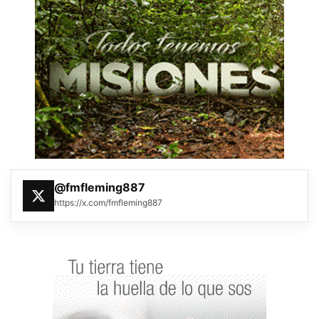
@fmfleming887
https://x.com/fmfleming887