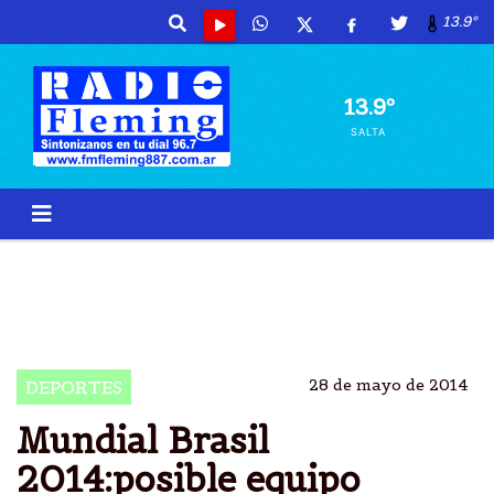
13.9º
13.9º
SALTA
SABELLA
EQUIPO
FORMACIÃ³N MUNDIAL 2014
EQUIPO ARGENTINO DE FÃºTBOL
28 de mayo de 2014
DEPORTES
Mundial Brasil
2014:posible equipo