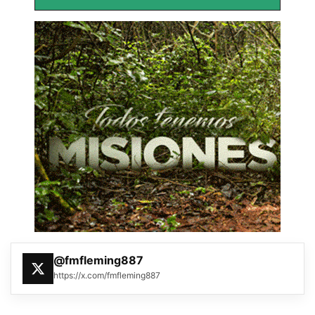
@fmfleming887
https://x.com/fmfleming887