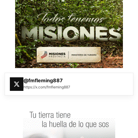
@fmfleming887
https://x.com/fmfleming887