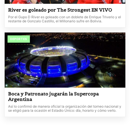
River es goleado por The Strongest EN VIVO
Por el Gupo D River es goleado con un doblete de Enrique Triverio y el
restante de Gonzalo Castillo, el Millonario sufre en Bolivia.
DEPORTES
Boca y Patronato jugarán la Supercopa
Argentina
Así lo confirmó de manera oficial la organización del torneo nacional y
se eligió para la ocasión el Estadio Único: día, horario y cómo verlo.