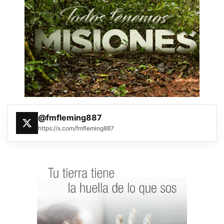
@fmfleming887
https://x.com/fmfleming887