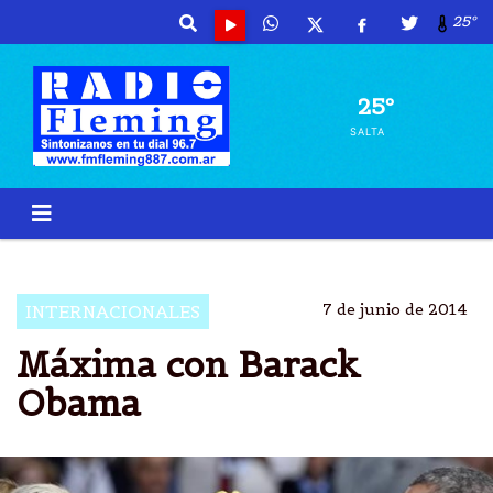
25º
25º
SALTA
EEUU
REYES
HOLANDA
ALMUERZO
7 de junio de 2014
INTERNACIONALES
Máxima con Barack
Obama