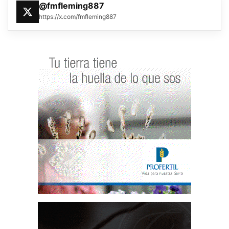
@fmfleming887
https://x.com/fmfleming887