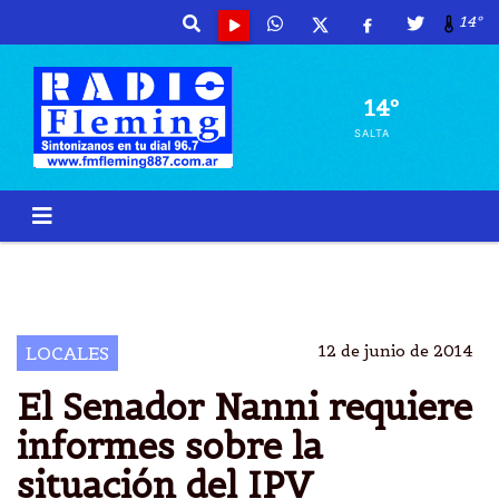
14º
14º
SALTA
IPV
SALTA
SENADOR NANNI
CUENTAS PÃºBLICAS
12 de junio de 2014
LOCALES
El Senador Nanni requiere
informes sobre la
situación del IPV