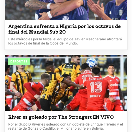
Argentina enfrenta a Nigeria por los octavos de
final del Mundial Sub 20
Este miércoles por la tarde, el equipo de Javier Mascherano afrontará
los octavos de final de la Copa del Mundo.
DEPORTES
River es goleado por The Strongest EN VIVO
Por el Gupo D River es goleado con un doblete de Enrique Triverio y el
restante de Gonzalo Castillo, el Millonario sufre en Bolivia.