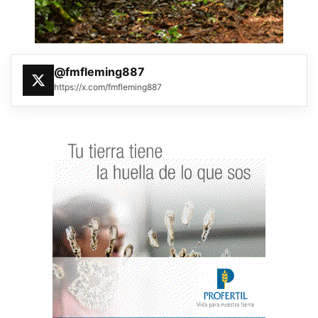
@fmfleming887
https://x.com/fmfleming887