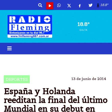
18.8º
18.8º
SALTA
MUNDIAL BRASIL 2014
ESPAÃ±A
HOLLANDA
ENCUENTRO GRUPO B
13 de junio de 2014
DEPORTES
España y Holanda
reeditan la final del último
Mundial en su debut en