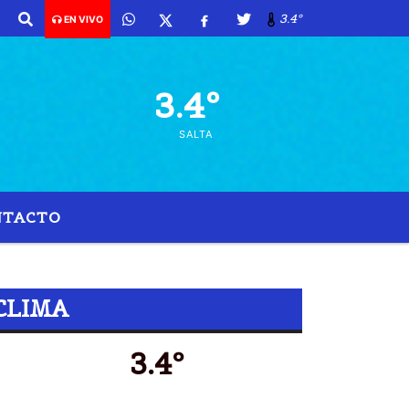
3.4º
EN VIVO
3.4º
SALTA
NTACTO
S
CLIMA
3.4º