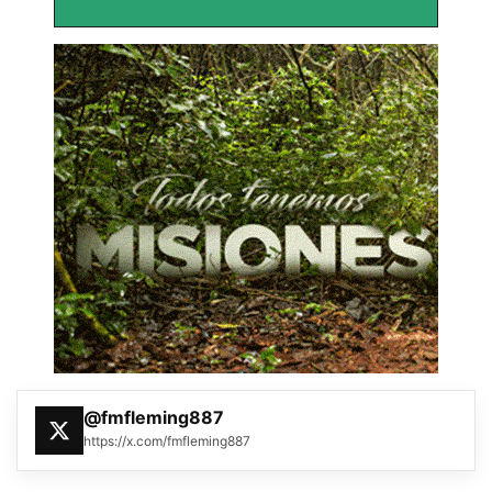
@fmfleming887
https://x.com/fmfleming887