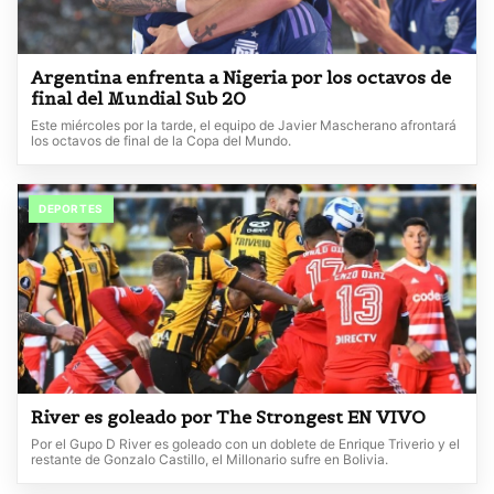
Argentina enfrenta a Nigeria por los octavos de
final del Mundial Sub 20
Este miércoles por la tarde, el equipo de Javier Mascherano afrontará
los octavos de final de la Copa del Mundo.
DEPORTES
River es goleado por The Strongest EN VIVO
Por el Gupo D River es goleado con un doblete de Enrique Triverio y el
restante de Gonzalo Castillo, el Millonario sufre en Bolivia.