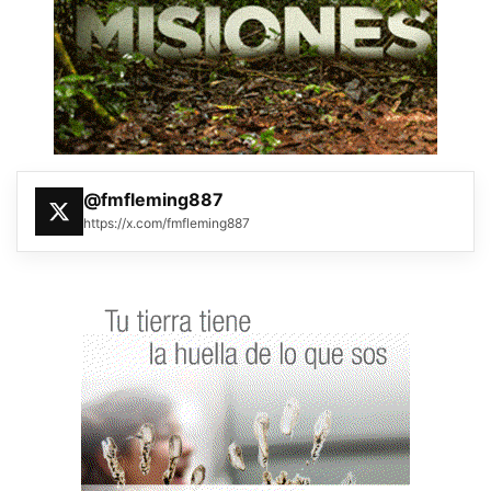
@fmfleming887
https://x.com/fmfleming887