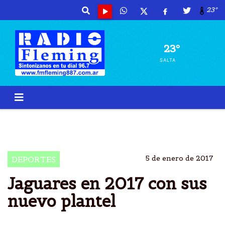
23º
23º
SALTA
UAR
RUGBY
JAGUARES
GRUPO AFRICANO
5 de enero de 2017
DEPORTES
Jaguares en 2017 con sus
nuevo plantel