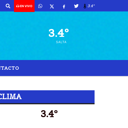
3.4º
EN VIVO
3.4º
SALTA
NTACTO
CLIMA
3.4º