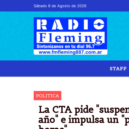
Sábado 8 de Agosto de 2026
Hoy es Sábado 8 de Agosto de 2026 y son l
STAFF
POLITICA
La CTA pide "suspen
año" e impulsa un "