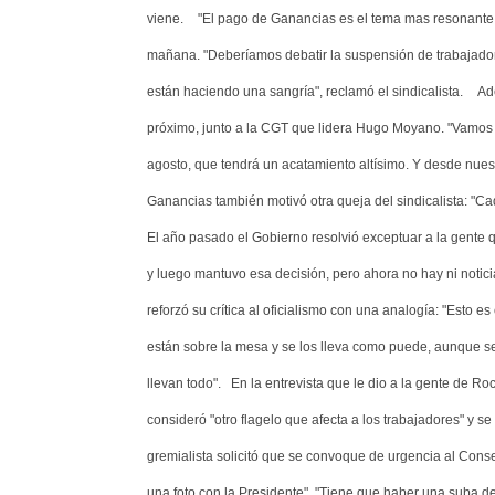
viene.
"El pago de Ganancias es el tema mas resonante, 
mañana. "Deberíamos debatir la suspensión de trabajador
están haciendo una sangría", reclamó el sindicalista.
Ad
próximo, junto a la CGT que lidera Hugo Moyano. "Vamos
agosto, que tendrá un acatamiento altísimo. Y desde nue
Ganancias también motivó otra queja del sindicalista: "Ca
El año pasado el Gobierno resolvió exceptuar a la gente
y luego mantuvo esa decisión, pero ahora no hay ni noticia
reforzó su crítica al oficialismo con una analogía: "Esto e
están sobre la mesa y se los lleva como puede, aunque se
llevan todo".
En la entrevista que le dio a la gente de Ro
consideró "otro flagelo que afecta a los trabajadores" y s
gremialista solicitó que se convoque de urgencia al Cons
una foto con la Presidente". "Tiene que haber una suba del 