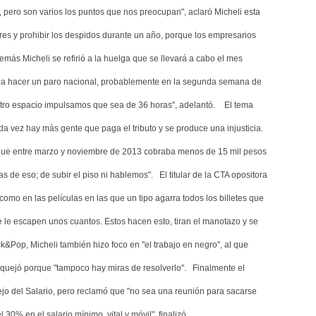
pero son varios los puntos que nos preocupan", aclaró Micheli esta
es y prohibir los despidos durante un año, porque los empresarios
emás Micheli se refirió a la huelga que se llevará a cabo el mes
 a hacer un paro nacional, probablemente en la segunda semana de
stro espacio impulsamos que sea de 36 horas", adelantó.
El tema
da vez hay más gente que paga el tributo y se produce una injusticia.
 que entre marzo y noviembre de 2013 cobraba menos de 15 mil pesos
s de eso; de subir el piso ni hablemos".
El titular de la CTA opositora
s como en las películas en las que un tipo agarra todos los billetes que
 le escapen unos cuantos. Estos hacen esto, tiran el manotazo y se
ck&Pop, Micheli también hizo foco en "el trabajo en negro", al que
e quejó porque "tampoco hay miras de resolverlo".
Finalmente el
ejo del Salario, pero reclamó que "no sea una reunión para sacarse
30% en el salario mínimo, vital y móvil", finalizó.