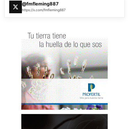
@fmfleming887
https://x.com/fmfleming887