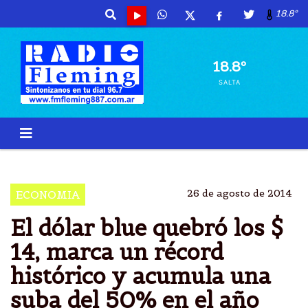
18.8º
18.8º
SALTA
DOLAR
SUBIO
COTIZACIÃ³N
OFICIAL
26 de agosto de 2014
ECONOMIA
El dólar blue quebró los $
14, marca un récord
histórico y acumula una
suba del 50% en el año