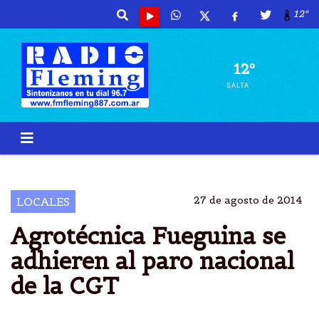
12º
12º
SALTA
PARO
RECOLECTORES
RESIDUOS
CGT
27 de agosto de 2014
LOCALES
Agrotécnica Fueguina se
adhieren al paro nacional
de la CGT