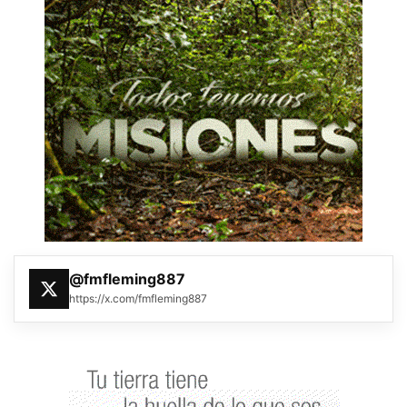
@fmfleming887
https://x.com/fmfleming887