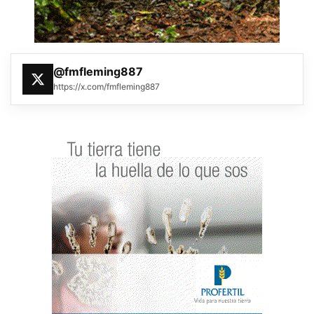
@fmfleming887
https://x.com/fmfleming887