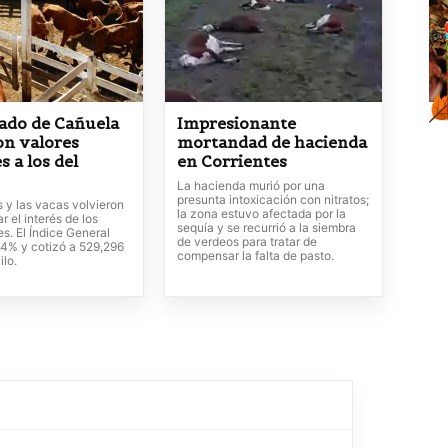
ado de Cañuela
Impresionante
on valores
mortandad de hacienda
s a los del
en Corrientes
La hacienda murió por una
presunta intoxicación con nitratos;
s y las vacas volvieron
la zona estuvo afectada por la
r el interés de los
sequía y se recurrió a la siembra
s. El Índice General
de verdeos para tratar de
34% y cotizó a 529,296
compensar la falta de pasto.
ilo.