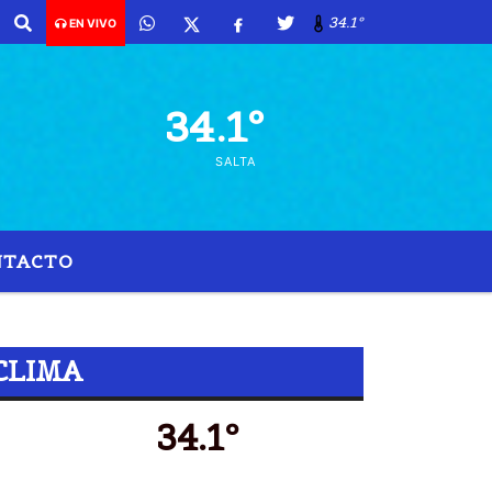
34.1º
EN VIVO
34.1º
SALTA
NTACTO
CLIMA
34.1º