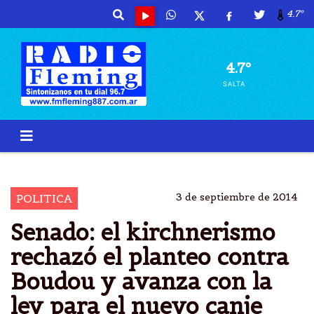
4.7º
4.7º
SALTA
SENADO
FRANCIA
SANCIÃ³N
DEUDA
3 de septiembre de 2014
POLITICA
Senado: el kirchnerismo
rechazó el planteo contra
Boudou y avanza con la
ley para el nuevo canje