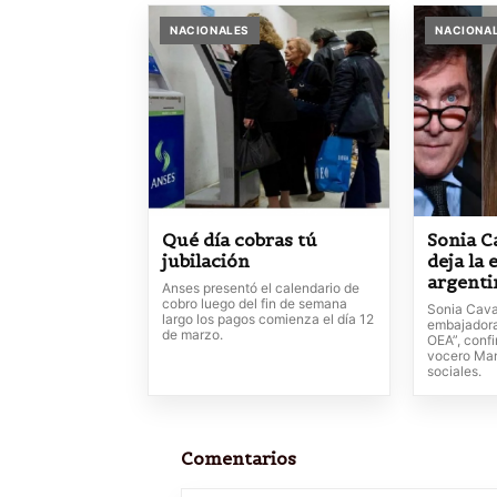
NACIONALES
NACIONA
Qué día cobras tú
Sonia C
jubilación
deja la
argenti
Anses presentó el calendario de
cobro luego del fin de semana
Sonia Caval
largo los pagos comienza el día 12
embajadora
de marzo.
OEA”, conf
vocero Man
sociales.
Comentarios