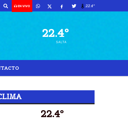
22.4º
EN VIVO
22.4º
SALTA
NTACTO
CLIMA
22.4º