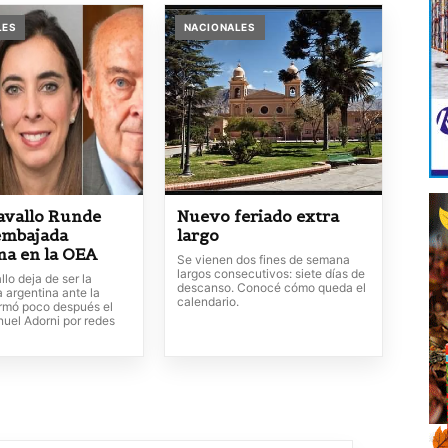
LES
NACIONALES
avallo Runde
Nuevo feriado extra
 embajada
largo
na en la OEA
Se vienen dos fines de semana
largos consecutivos: siete días de
lo deja de ser la
descanso. Conocé cómo queda el
 argentina ante la
calendario.
irmó poco después el
uel Adorni por redes