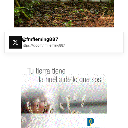
@fmfleming887
https://x.com/fmfleming887