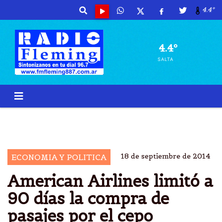
4.4º
4.4º
SALTA
AEROLÃ­NEAS
AMÃ©RICA AIRLINES
RECORTAN
PASAJES 90 D Ã­AS
18 de septiembre de 2014
ECONOMIA Y POLITICA
American Airlines limitó a
90 días la compra de
pasajes por el cepo