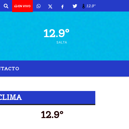
12.9º
EN VIVO
12.9º
SALTA
NTACTO
O
CLIMA
12.9º