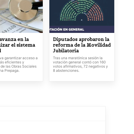
avanza en la
Diputados aprobaron la
izar el sistema
reforma de la Movilidad
d
Jubilatoria
va garantizar acceso a
Tras una maratónica sesión la
ás eficientes y
votación general contó con 160
 de las Obras Sociales
votos afirmativos, 72 negativos y
ina Prepaga.
8 abstenciones.