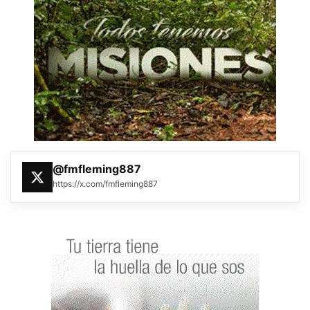
@fmfleming887
https://x.com/fmfleming887