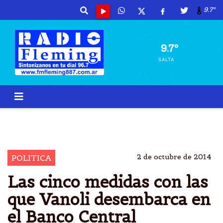
9.7º
9.7º
SALTA
FRABEGA
VANOLI
BCRA
CRISTINA KIRCHNER
2 de octubre de 2014
POLITICA
Las cinco medidas con las
que Vanoli desembarca en
el Banco Central