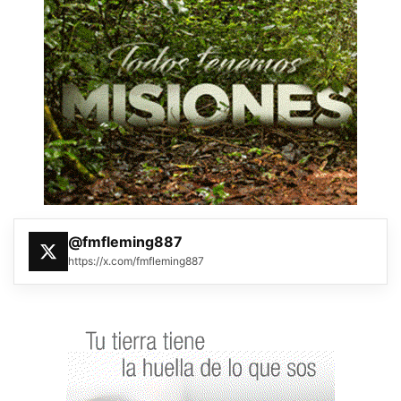
@fmfleming887
https://x.com/fmfleming887