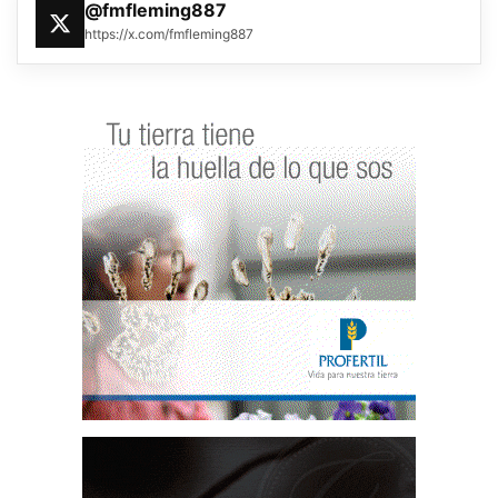
@fmfleming887
https://x.com/fmfleming887