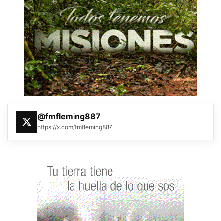
@fmfleming887
https://x.com/fmfleming887