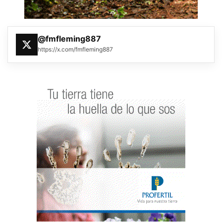
@fmfleming887
https://x.com/fmfleming887