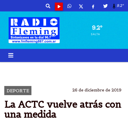
9.2º
9.2º
SALTA
TURISMO
CARRETERA
CAMBIOS
25 VUELTAS
26 de diciembre de 2019
DEPORTE
La ACTC vuelve atrás con
una medida