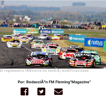
El reglamento tÃ©cnico no tendrÃ¡ modificaciones.
Por: RedacciÃ²n FM Fleming"Magazine"