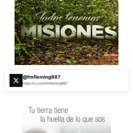
@fmfleming887
https://x.com/fmfleming887