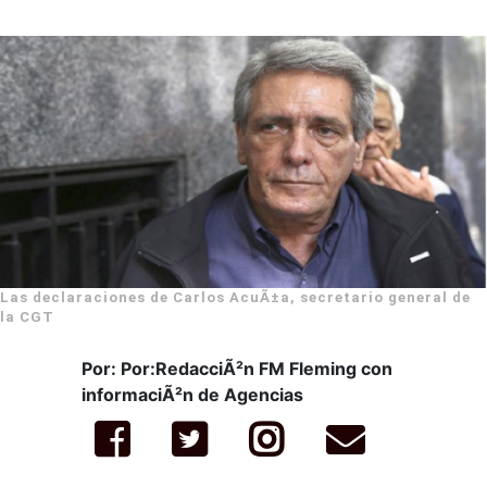
Las declaraciones de Carlos AcuÃ±a, secretario general de
la CGT
Por: Por:RedacciÃ²n FM Fleming con
informaciÃ²n de Agencias