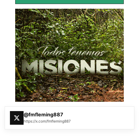
@fmfleming887
https://x.com/fmfleming887