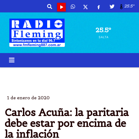
25.5º
25.5º
SALTA
CARLOS ACUÃ±A
CADA ACTIVIDAD
CGT
SABE COMO LE FUE
1 de enero de 2020
Carlos Acuña: la paritaria
debe estar por encima de
la inflación