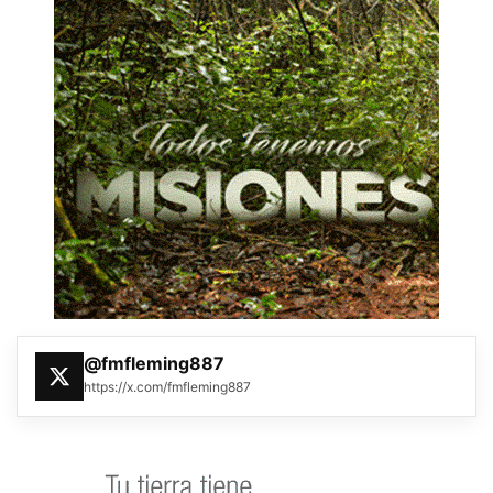
@fmfleming887
https://x.com/fmfleming887