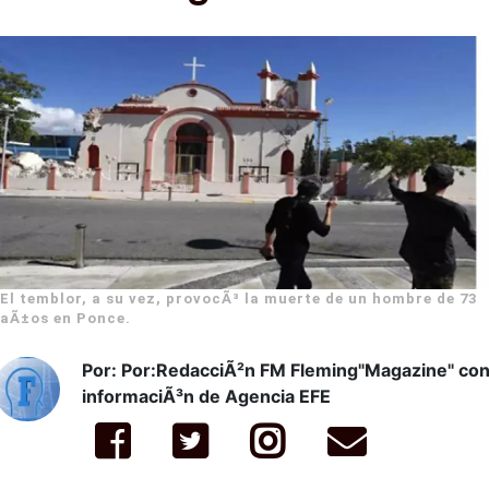
El temblor, a su vez, provocÃ³ la muerte de un hombre de 73
aÃ±os en Ponce.
Por: Por:RedacciÃ²n FM Fleming"Magazine" co
informaciÃ³n de Agencia EFE