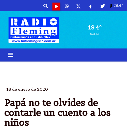
19.4º
19.4º
SALTA
CUENTOS
NIÃ±OS
HIJOS
COMPRENSIÃ³N
16 de enero de 2020
Papá no te olvides de
contarle un cuento a los
niños