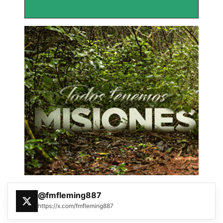
@fmfleming887
https://x.com/fmfleming887