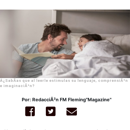
Â¿SabÃ­as que al leerle estimulas su lenguaje, comprensiÃ³n
e imaginaciÃ³n?
Por: RedacciÃ²n FM Fleming"Magazine"