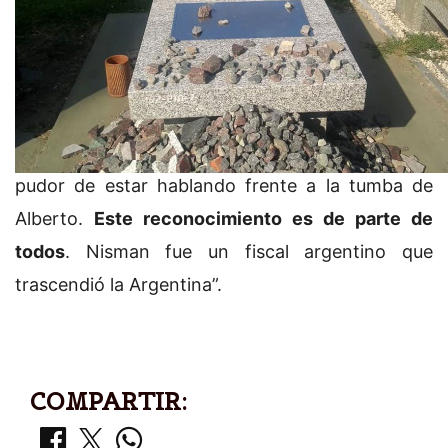
Por último, Knoblovits manifestó: “
La sensación
que tenemos es que la esencia de Nisman se
torna cada vez más importante en
Argentina.
Todos los que estamos acá tenemos
pudor de estar hablando frente a la tumba de
Alberto.
Este reconocimiento es de parte de
todos
. Nisman fue un fiscal argentino que
trascendió la Argentina”.
COMPARTIR: