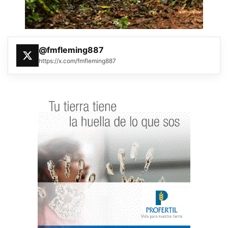
@fmfleming887
https://x.com/fmfleming887